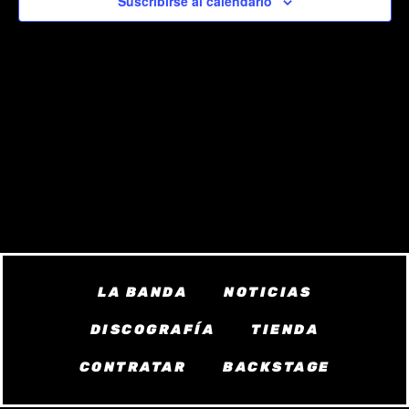
Suscribirse al calendario
vista
de
Even
LA BANDA
NOTICIAS
DISCOGRAFÍA
TIENDA
CONTRATAR
BACKSTAGE