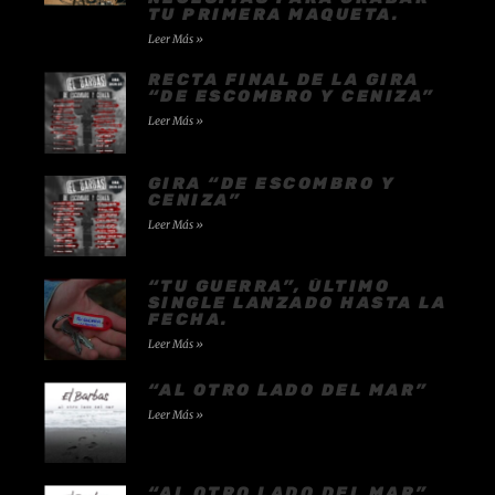
TU PRIMERA MAQUETA.
Leer Más »
RECTA FINAL DE LA GIRA
“DE ESCOMBRO Y CENIZA”
Leer Más »
GIRA “DE ESCOMBRO Y
CENIZA”
Leer Más »
“TU GUERRA”, ÚLTIMO
SINGLE LANZADO HASTA LA
FECHA.
Leer Más »
“AL OTRO LADO DEL MAR”
Leer Más »
“AL OTRO LADO DEL MAR”