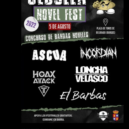
de
Even